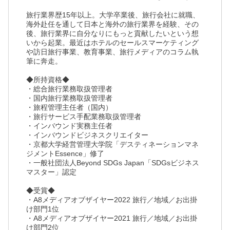
旅行業界歴15年以上。大学卒業後、旅行会社に就職、
海外赴任を通して日本と海外の旅行業界を経験、その
後、旅行業界に自分なりにもっと貢献したいという想
いから起業。最近はホテルのセールスマーケティング
や訪日旅行事業、教育事業、旅行メディアのコラム執
筆に奔走。
◆所持資格◆
・総合旅行業務取扱管理者
・国内旅行業務取扱管理者
・旅程管理主任者（国内）
・旅行サービス手配業務取扱管理者
・インバウンド実務主任者
・インバウンドビジネスクリエイター
・京都大学経営管理大学院「デスティネーションマネ
ジメントEssence」修了
・一般社団法人Beyond SDGs Japan「SDGsビジネス
マスター」認定
◆受賞◆
・A8メディアオブザイヤー2022 旅行／地域／お出掛
け部門1位
・A8メディアオブザイヤー2021 旅行／地域／お出掛
け部門2位