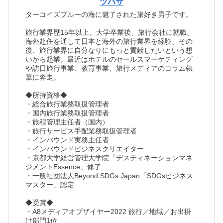
ツバサ
ターコイズブルーの海に魅了された旅好き男子です。
旅行業界歴15年以上。大学卒業後、旅行会社に就職、
海外赴任を通して日本と海外の旅行業界を経験、その
後、旅行業界に自分なりにもっと貢献したいという想
いから起業。最近はホテルのセールスマーケティング
や訪日旅行事業、教育事業、旅行メディアのコラム執
筆に奔走。
◆所持資格◆
・総合旅行業務取扱管理者
・国内旅行業務取扱管理者
・旅程管理主任者（国内）
・旅行サービス手配業務取扱管理者
・インバウンド実務主任者
・インバウンドビジネスクリエイター
・京都大学経営管理大学院「デスティネーションマネ
ジメントEssence」修了
・一般社団法人Beyond SDGs Japan「SDGsビジネス
マスター」認定
◆受賞◆
・A8メディアオブザイヤー2022 旅行／地域／お出掛
け部門1位