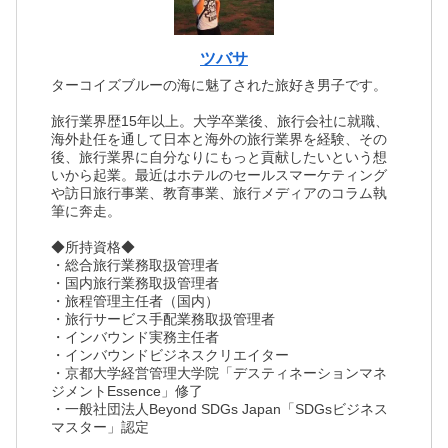
ツバサ
ターコイズブルーの海に魅了された旅好き男子です。
旅行業界歴15年以上。大学卒業後、旅行会社に就職、
海外赴任を通して日本と海外の旅行業界を経験、その
後、旅行業界に自分なりにもっと貢献したいという想
いから起業。最近はホテルのセールスマーケティング
や訪日旅行事業、教育事業、旅行メディアのコラム執
筆に奔走。
◆所持資格◆
・総合旅行業務取扱管理者
・国内旅行業務取扱管理者
・旅程管理主任者（国内）
・旅行サービス手配業務取扱管理者
・インバウンド実務主任者
・インバウンドビジネスクリエイター
・京都大学経営管理大学院「デスティネーションマネ
ジメントEssence」修了
・一般社団法人Beyond SDGs Japan「SDGsビジネス
マスター」認定