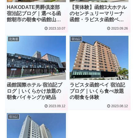
HAKODATE男爵倶楽部
【実体験】函館3大ホテル
宿泊記ブログ｜選べる函
のセンチュリーマリーナ
館朝市の朝食や函館山を
函館・ラビスタ函館ベ
一望できる客室が魅力
イ・函館国際ホテルを徹
2023.10.07
2023.09.26
底比較！
北海道
宿泊記
函館国際ホテル 宿泊記ブ
ラビスタ函館ベイ 宿泊記
ログ｜いくらかけ放題の
ブログ｜いくら食べ放題
朝食バイキングが絶品
の朝食を体験
2023.09.12
2023.08.12
宿泊記