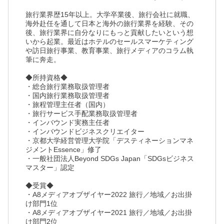
旅行業界歴15年以上。大学卒業後、旅行会社に就職、
海外赴任を通して日本と海外の旅行業界を経験、その
後、旅行業界に自分なりにもっと貢献したいという想
いから起業。最近はホテルのセールスマーケティング
や訪日旅行事業、教育事業、旅行メディアのコラム執
筆に奔走。
◆所持資格◆
・総合旅行業務取扱管理者
・国内旅行業務取扱管理者
・旅程管理主任者（国内）
・旅行サービス手配業務取扱管理者
・インバウンド実務主任者
・インバウンドビジネスクリエイター
・京都大学経営管理大学院「デスティネーションマネ
ジメントEssence」修了
・一般社団法人Beyond SDGs Japan「SDGsビジネス
マスター」認定
◆受賞◆
・A8メディアオブザイヤー2022 旅行／地域／お出掛
け部門1位
・A8メディアオブザイヤー2021 旅行／地域／お出掛
け部門2位