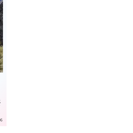
し
北
て
に
を
06