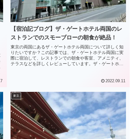
【宿泊記ブログ】ザ・ゲートホテル両国のレ
ストランでのスモーブローの朝食が絶品！
東京の両国にあるザ・ゲートホテル両国について詳しく知
りたいですか？この記事では、ザ・ゲートホテル両国に実
草
際に宿泊して、レストランでの朝食や客室、アメニティ、
モ
テラスなどを詳しくレビューしています。ザ・ゲートホテ
ニ
ル両国に泊まりたい人には必見の記事です！
17
2022.09.11
東京