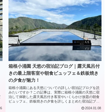
箱根小涌園 天悠の宿泊記ブログ｜露天風呂付
きの最上階客室や朝食ビュッフェ＆鉄板焼き
の夕食が魅力！
箱根小涌園にある天悠についての詳しい宿泊記ブログを読
みたいですか？この記事は、実際に箱根小涌園の天悠に宿
室
泊して体験した露天風呂付き客室やいくらかけ放題の朝食
ホ
ビュッフェ、鉄板焼きの夕食を詳しくまとめた宿泊記ブロ
グとなります。天悠について知りたい人は必見です！
26
2024.01.08