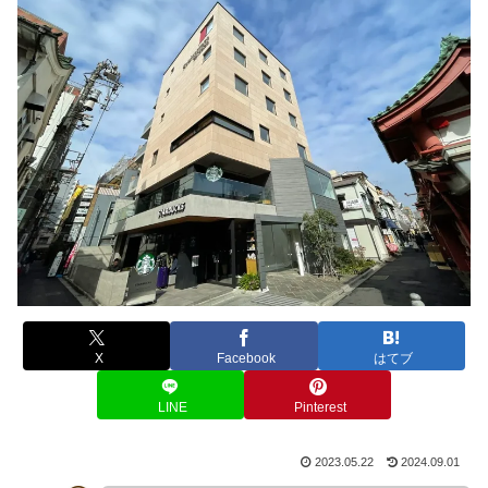
X
Facebook
はてブ
LINE
Pinterest
2023.05.22
2024.09.01