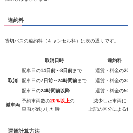
違約料
貸切バスの違約料（キャンセル料）は次の通りです。
取消日時
違約料
配車日の
14日前～8日前
まで
運賃・料金の
20
取消
配車日の
7日前～24時間前
まで
運賃・料金の
30
配車日の
24時間前以降
運賃・料金の
50
予約車両数の
20％以上
の
減少した車両につ
減車両
車両が減少した時
上記の区分による違
運賃計算方法