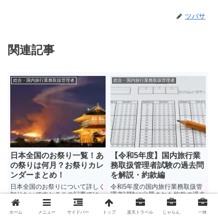
ツバサ
関連記事
総合・国内旅行業務取扱管理者
総合・国内旅行業務取扱管理者
日本全国のお祭り一覧！あ
【令和5年度】国内旅行業
の祭りは何月？お祭りカレ
務取扱管理者試験の過去問
ンダーまとめ！
を解説・約款編
日本全国のお祭りについて詳しく
令和5年度の国内旅行業務取扱管
知りたいですか？この記事では、
理者試験に出題された約款の過去
日本全国で行われているいろいろ
問解説をしています。それぞれの
なお祭りの一覧を紹介します。そ
選択肢のポイントや問題を解くと
ホーム
メニュー
サイドバー
トップ
楽天トラベル
じゃらん
一休
2020.06.28
2021.05.13
2024.06.23
2025.01.19
れぞれのお祭りが何月に行われて
きのポイントを詳しく説明してい