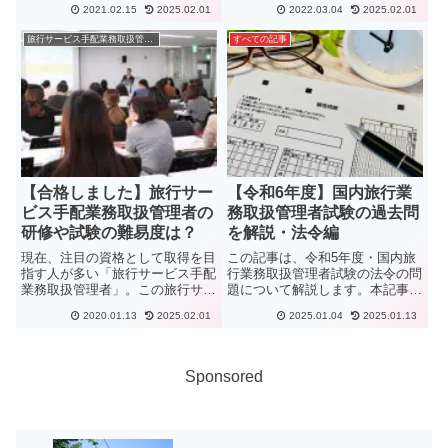
2021.02.15
2025.02.01
2022.03.04
2025.02.01
取扱管理者の資格を取得する5つ
は、総合旅行業務取扱管理者試験
のメリットについて詳しく解説し
を全科目受験で一発合格した経験
旅行サービス手配業務取扱管理者
すべての記事
ています。
からわかりやすいように解説して
います。受験勉強している人は必
見です！
【合格しました】旅行サー
【令和6年度】国内旅行業
ビス手配業務取扱管理者の
務取扱管理者試験の過去問
研修や試験の難易度は？
を解説・法令編
現在、注目の資格として取得を目
この記事は、令和5年度・国内旅
指す人が多い「旅行サービス手配
行業務取扱管理者試験の法令の問
業務取扱管理者」。この旅行サー
題について解説します。本記事の
ビス手配業務取扱管理者の資格を
内容ツナグ旅では令和6年度の国
2020.01.13
2025.02.01
2025.01.04
2025.01.13
持っていると、ランドオペレータ
内旅行業務取扱管理者試験の問題
ーの旅行サービス業を行うことが
解説を4記事にわたって解説して
できます。この記事ではその研修
います。旅行業法及びこれに基づ
や試験の難易度、合格率を教えま
く命令旅行業約款、運送約款及
Sponsored
す！
び...