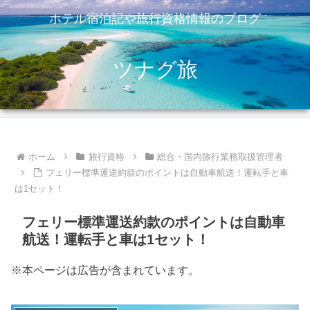
ホテル宿泊記や旅行資格情報のブログ
ツナグ旅
ホーム
旅行資格
総合・国内旅行業務取扱管理者
フェリー標準運送約款のポイントは自動車航送！運転手と車
は1セット！
フェリー標準運送約款のポイントは自動車
航送！運転手と車は1セット！
※本ページは広告が含まれています。