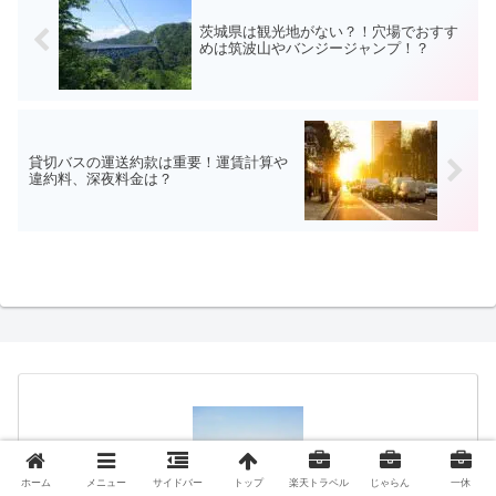
茨城県は観光地がない？！穴場でおすす
めは筑波山やバンジージャンプ！？
貸切バスの運送約款は重要！運賃計算や
違約料、深夜料金は？
ホーム
メニュー
サイドバー
トップ
楽天トラベル
じゃらん
一休