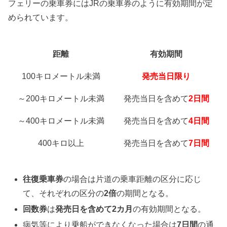
フェリーの乗車券にはJRの乗車券のように有効期間が定
められています。
距離
有効期間
100キロメートル未満
発売当日限り
～200キロメートル未満
発売当日を含めて
2日間
～400キロメートル未満
発売当日を含めて
4日間
400キロ以上
発売当日を含めて
7日間
往復乗車券
の場合は片道の乗車距離の区分に応じ
て、それぞれの区分の
2倍
の期間となる。
回数券
は
発売日を含めて2カ月
の有効期間となる。
病気等により乗船ができなくなった場合は
7日間
の通