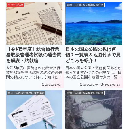
すべての記事
総合・国内旅行業務取扱管理者
【令和5年度】総合旅行業
日本の国立公園の数は何
務取扱管理者試験の過去問
個？一覧表＆地図付きで見
を解説・約款編
どころを紹介！
令和5年度に実施された総合旅行
日本の国立公園の数は何個あるか
業務取扱管理者試験の約款の過去
知ってますか？この記事では、日
問の解説について詳しく知りたい
本の国立公園を地図付きの一覧表
ですか？総合旅行業務取扱管理者
でまとめ、それぞれの国立公園の
2025.01.01
2020.09.04
2021.05.13
の受験予定の人は約款の過去問対
見所や観光地を紹介します。こん
策が合格に向けての近道となりま
なところに国立公園があったんだ
総合・国内旅行業務取扱管理者
総合・国内旅行業務取扱管理者
す！科目免除の受験生も含めて約
という気付きができる記事となっ
款対策しましょう！
ています。