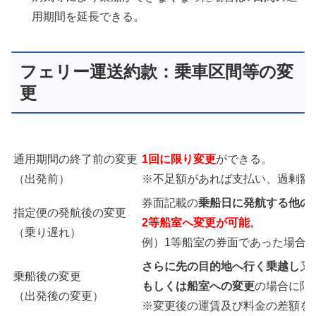
用期間を延長できる。
フェリー運送約款：乗車区間等の変
更
通用期間の終了前の変更
1回に限り変更
ができる。
（出発前）
※不足額があれば支払い、過剰額
券面記載の
乗船日に発航する他の
指定便の発航後の変更
2等船室へ変更が可能
。
（乗り遅れ）
例）1等船室の券面であった場合
さらに先の目的地へ行く乗越し
又
乗船後の変更
もしくは船室への変更
の場合に限
（出発後の変更）
※変更後の運賃及び料金の差額を