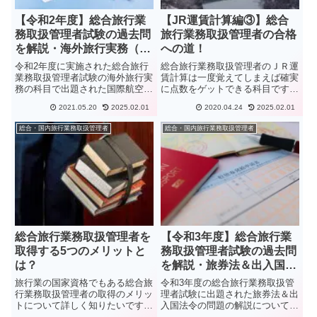
【令和2年度】総合旅行業
【JR運賃計算編③】総合
務取扱管理者試験の過去問
旅行業務取扱管理者の合格
を解説・海外旅行実務（国
への道！
際航空運賃）編
令和2年度に実施された総合旅行
総合旅行業務取扱管理者のＪＲ運
業務取扱管理者試験の海外旅行実
賃計算は一度覚えてしまえば確実
務の科目で出題された国際航空運
に点数をゲットできる科目です！
賃の過去問の解説について詳しく
この記事では、JR運賃計算の運
2021.05.20
2025.02.01
2020.04.24
2025.02.01
知りたいですか？この記事では、
賃に関する基本計算や境界駅に関
総合旅行業務取扱管理者試験の過
する情報を紹介しています。JR
総合・国内旅行業務取扱管理者
総合・国内旅行業務取扱管理者
去問の解説を実際に合格した著者
運賃計算は複雑ですが、1つ1つ
が解説しています！
基本を覚えたら、難なく計算する
ことができます。
総合旅行業務取扱管理者を
【令和3年度】総合旅行業
取得する5つのメリットと
務取扱管理者試験の過去問
は？
を解説・旅券法＆出入国法
令編
旅行業の国家資格でもある総合旅
令和3年度の総合旅行業務取扱管
行業務取扱管理者の取得のメリッ
理者試験に出題された旅券法＆出
トについて詳しく知りたいです
入国法令の問題の解説について詳
か？この記事では、総合旅行業務
しく知りたいですか？この記事で