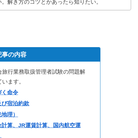
い。解き方のコツとかあったら知りたい。
記事の内容
合旅行業務取扱管理者試験の問題解
ています。
づく命令
及び宿泊約款
光地理）
計算、JR運賃計算、国内航空運
）