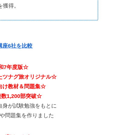
を獲得。
講座6社を比較
和7年度版☆
たツナグ旅オリジナル☆
向け教材＆問題集☆
数1,200部突破
☆
自身が試験勉強をもとに
や問題集を作りました