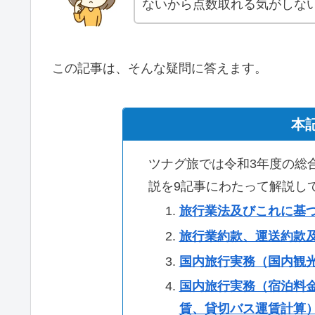
ないから点数取れる気がしな
この記事は、そんな疑問に答えます。
本
ツナグ旅では令和3年度の総
説を9記事にわたって解説し
旅行業法及びこれに基
旅行業約款、運送約款
国内旅行実務（国内観
国内旅行実務（宿泊料金
賃、貸切バス運賃計算