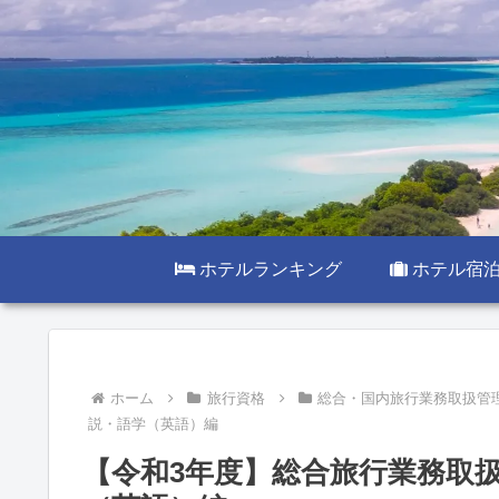
ホテルランキング
ホテル宿
ホーム
旅行資格
総合・国内旅行業務取扱管
説・語学（英語）編
【令和3年度】総合旅行業務取