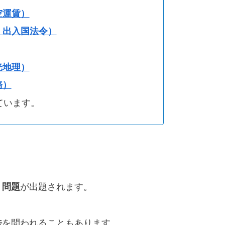
空運賃）
、出入国法令）
光地理）
務）
ています。
）問題
が出題されます。
法
を問われることもあります。