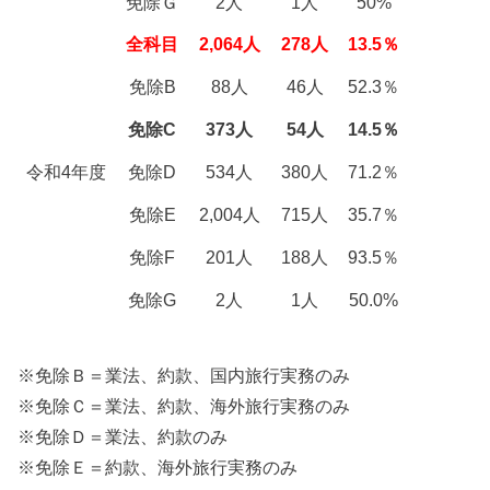
免除Ｇ
2人
1人
50%
全科目
2,064人
278人
13.5％
免除B
88人
46人
52.3％
免除C
373人
54人
14.5％
令和4年度
免除D
534人
380人
71.2％
免除E
2,004人
715人
35.7％
免除F
201人
188人
93.5％
免除G
2人
1人
50.0%
※免除Ｂ＝業法、約款、国内旅行実務のみ
※免除Ｃ＝業法、約款、海外旅行実務のみ
※免除Ｄ＝業法、約款のみ
※免除Ｅ＝約款、海外旅行実務のみ