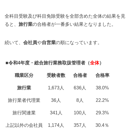
全科目受験及び科目免除受験を全部含めた全体の結果を見
ると、
旅行業
の合格者が一番多い結果となりました。
続いて、
会社員
や
自営業
の順になっています。
■令和4年度・総合旅行業務取扱管理者（
全体
）
職業区分
受験者数
合格者
合格率
旅行業
1,673人
636人
38.0%
旅行業者代理業
36人
8人
22.2%
旅行関連業
341人
100人
29.3%
上記以外の会社員
1,174人
357人
30.4％