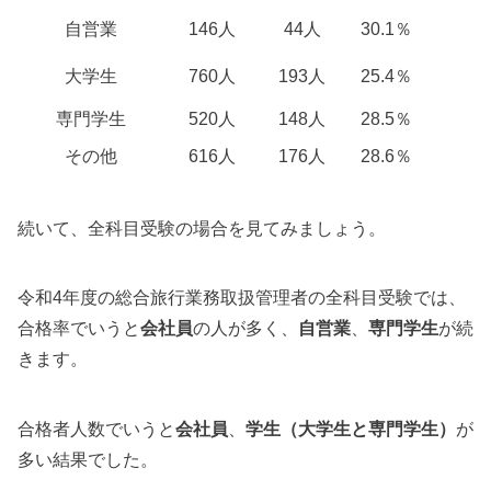
自営業
146人
44人
30.1％
大学生
760人
193人
25.4％
専門学生
520人
148人
28.5％
その他
616人
176人
28.6％
続いて、全科目受験の場合を見てみましょう。
令和4年度の総合旅行業務取扱管理者の全科目受験では、
合格率でいうと
会社員
の人が多く、
自営業
、
専門学生
が続
きます。
合格者人数でいうと
会社員
、
学生（大学生と専門学生）
が
多い結果でした。