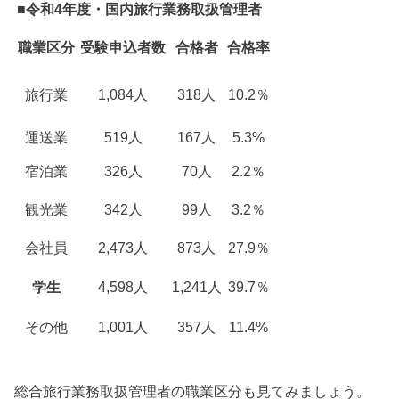
■令和4年度・国内旅行業務取扱管理者
職業区分
受験申込者数
合格者
合格率
旅行業
1,084人
318人
10.2％
運送業
519人
167人
5.3%
宿泊業
326人
70人
2.2％
観光業
342人
99人
3.2％
会社員
2,473人
873人
27.9％
学生
4,598人
1,241人
39.7％
その他
1,001人
357人
11.4%
総合旅行業務取扱管理者の職業区分も見てみましょう。