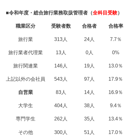
■令和年度・総合旅行業務取扱管理者（
全科目受験
）
職業区分
受験者数
合格者
合格率
旅行業
313人
24人
7.7％
旅行業者代理業
13人
0人
0%
旅行関連業
146人
19人
13.0％
上記以外の会社員
543人
97人
17.9％
自営業
83人
14人
16.9％
大学生
404人
38人
9.4％
専門学生
262人
35人
13.4％
その他
300人
51人
17.0％