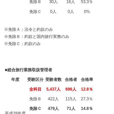
免除Ｂ
30人
16人
53.3％
免除Ｃ
0人
0人
0%
※免除Ａ：法令と約款のみ
※免除Ｂ：約款と国内旅行実務のみ
※免除Ｃ：約款のみ
■総合旅行業務取扱管理者
年度
受験区分
受験者数
合格者
合格率
全科目
5,437人
696人
12.8％
免除Ｂ
422人
115人
27.3％
免除Ｃ
479人
71人
14.8％
平成28年度