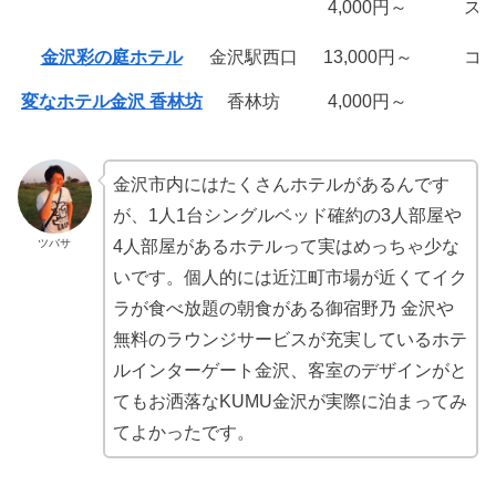
4,000円～
ス
金沢彩の庭ホテル
金沢駅西口
13,000円～
コ
変なホテル金沢 香林坊
香林坊
4,000円～
金沢市内にはたくさんホテルがあるんです
が、1人1台シングルベッド確約の3人部屋や
ツバサ
4人部屋があるホテルって実はめっちゃ少な
いです。個人的には近江町市場が近くてイク
ラが食べ放題の朝食がある御宿野乃 金沢や
無料のラウンジサービスが充実しているホテ
ルインターゲート金沢、客室のデザインがと
てもお洒落なKUMU金沢が実際に泊まってみ
てよかったです。