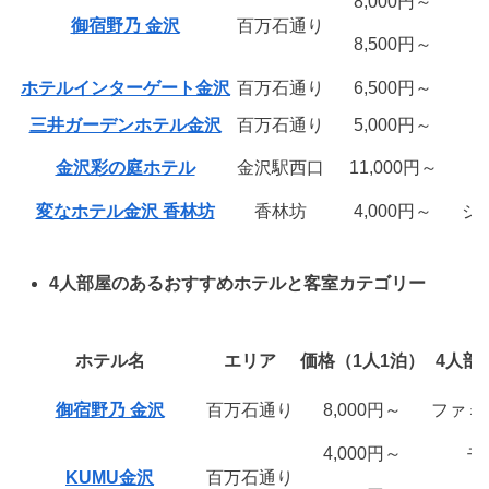
8,000円～
モ
御宿野乃 金沢
百万石通り
8,500円～
ス
ホテルインターゲート金沢
百万石通り
6,500円～
ス
三井ガーデンホテル金沢
百万石通り
5,000円～
金沢彩の庭ホテル
金沢駅西口
11,000円～
変なホテル金沢 香林坊
香林坊
4,000円～
ジ
4人部屋のあるおすすめホテルと客室カテゴリー
ホテル名
エリア
価格（1人1泊）
4人部
御宿野乃 金沢
百万石通り
8,000円～
ファミ
4,000円～
モ
KUMU金沢
百万石通り