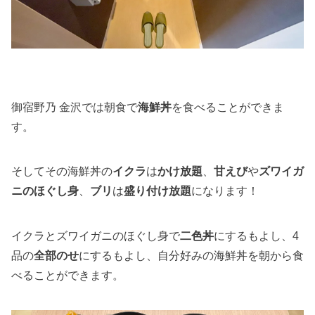
御宿野乃 金沢では朝食で
海鮮丼
を食べることができま
す。
そしてその海鮮丼の
イクラ
は
かけ放題
、
甘えび
や
ズワイガ
ニのほぐし身
、
ブリ
は
盛り付け放題
になります！
イクラとズワイガニのほぐし身で
二色丼
にするもよし、4
品の
全部のせ
にするもよし、自分好みの海鮮丼を朝から食
べることができます。