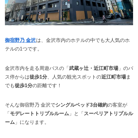
御宿野乃 金沢
は、金沢市内のホテルの中でも大人気のホ
テルの1つです。
金沢市内を走る周遊バスの「
武蔵ヶ辻・近江町市場
」のバ
ス停からは
徒歩1分
、人気の観光スポットの
近江町市場
ま
でも
徒歩1分
の距離です！
そんな御宿野乃 金沢で
シングルベッド3台確約
の客室が
「
モデレートトリプルルーム
」と「
スーペリアトリプルル
ーム
」になります。