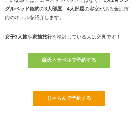
この記事では、エキストラベッドではなく、
1人1台シン
グルベッド確約
の
3人部屋
、
4人部屋
の客室がある金沢市
内のホテルを紹介します。
女子3人旅
や
家族旅行
を検討している人は必見です！
楽天トラベルで予約する
じゃらんで予約する