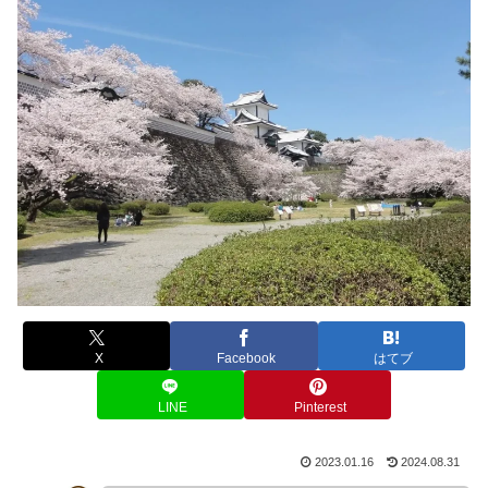
X
Facebook
はてブ
LINE
Pinterest
2023.01.16
2024.08.31