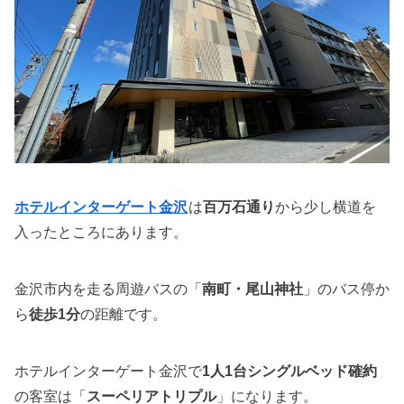
ホテルインターゲート金沢
は
百万石通り
から少し横道を
入ったところにあります。
金沢市内を走る周遊バスの「
南町・尾山神社
」のバス停か
ら
徒歩1分
の距離です。
ホテルインターゲート金沢で
1人1台シングルベッド確約
の客室は「
スーペリアトリプル
」になります。