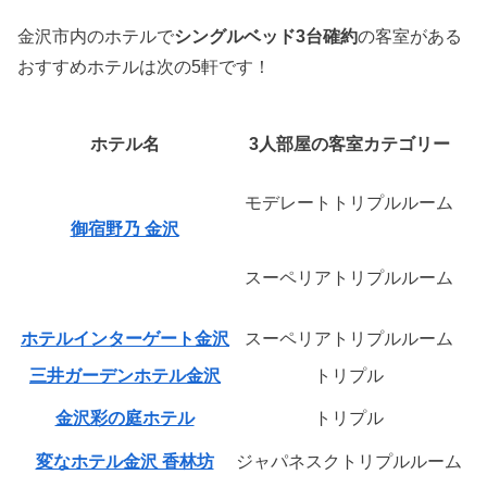
金沢市内のホテルで
シングルベッド3台確約
の客室がある
おすすめホテルは次の5軒です！
ホテル名
3人部屋の客室カテゴリー
モデレートトリプルルーム
シ
御宿野乃 金沢
スーペリアトリプルルーム
シ
ホテルインターゲート金沢
スーペリアトリプルルーム
三井ガーデンホテル金沢
トリプル
金沢彩の庭ホテル
トリプル
変なホテル金沢 香林坊
ジャパネスクトリプルルーム