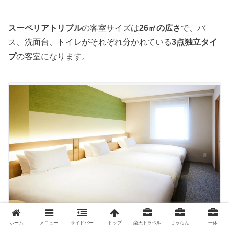
スーペリアトリプル
の客室サイズは
26㎡の広さ
で、バ
ス、洗面台、トイレがそれぞれ分かれている
3点独立タイ
プ
の客室になります。
ホーム
メニュー
サイドバー
トップ
楽天トラベル
じゃらん
一休