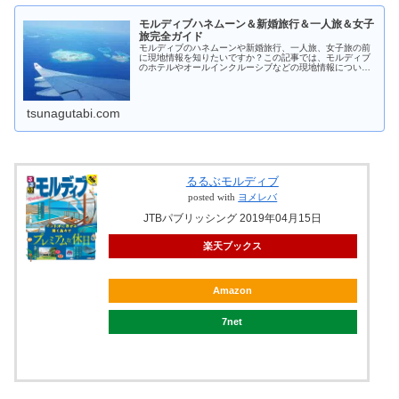
モルディブハネムーン＆新婚旅行＆一人旅＆女子
旅完全ガイド
モルディブのハネムーンや新婚旅行、一人旅、女子旅の前
に現地情報を知りたいですか？この記事では、モルディブ
のホテルやオールインクルーシブなどの現地情報について
詳しく解説しています！モルディブ旅行を考えている人は
必見です。
tsunagutabi.com
るるぶモルディブ
posted with
ヨメレバ
JTBパブリッシング 2019年04月15日
楽天ブックス
Amazon
7net