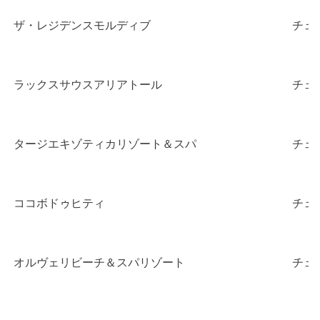
ザ・レジデンスモルディブ
チェ
ラックスサウスアリアトール
チェ
タージエキゾティカリゾート＆スパ
チェ
ココボドゥヒティ
チェ
オルヴェリビーチ＆スパリゾート
チェ