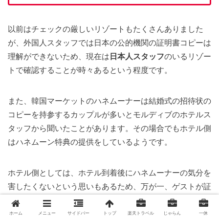
以前はチェックの厳しいリゾートもたくさんありました
が、外国人スタッフでは日本の公的機関の証明書コピーは
理解ができないため、現在は
日本人スタッフ
のいるリゾー
トで確認することが時々あるという程度です。
また、韓国マーケットのハネムーナーは結婚式の招待状の
コピーを持参するカップルが多いとモルディブのホテルス
タッフから聞いたことがあります。その場合でもホテル側
はハネムーン特典の提供をしているようです。
ホテル側としては、ホテル到着後にハネムーナーの気分を
害したくないという思いもあるため、万が一、ゲストが証
明書のコピーを持参していなくても対応せざるを得ないと
いう状況が頻繁にあるようです。
ホーム
メニュー
サイドバー
トップ
楽天トラベル
じゃらん
一休