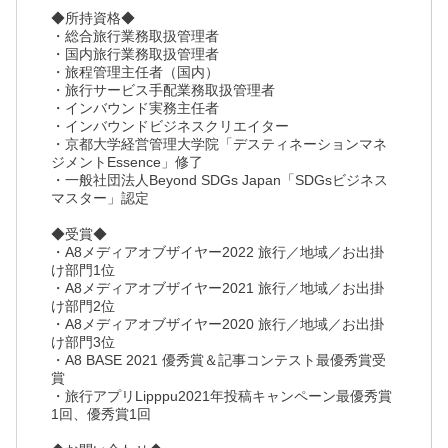
◆所持資格◆
・総合旅行業務取扱管理者
・国内旅行業務取扱管理者
・旅程管理主任者（国内）
・旅行サービス手配業務取扱管理者
・インバウンド実務主任者
・インバウンドビジネスクリエイター
・京都大学経営管理大学院「デスティネーションマネ
ジメントEssence」修了
・一般社団法人Beyond SDGs Japan「SDGsビジネス
マスター」認定
◆受賞◆
・A8メディアオブザイヤー2022 旅行／地域／お出掛
け部門1位
・A8メディアオブザイヤー2021 旅行／地域／お出掛
け部門2位
・A8メディアオブザイヤー2020 旅行／地域／お出掛
け部門3位
・A8 BASE 2021 優秀賞＆記事コンテスト最優秀賞受
賞
・旅行アプリLipppu2021年投稿キャンペーン最優秀賞
1回、優秀賞1回